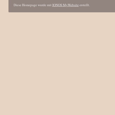
Diese Homepage wurde mit
IONOS MyWebsite
erstellt.